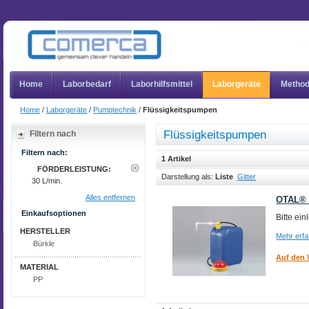
Home
Laborbedarf
Laborhilfsmittel
Laborgeräte
Metho
Home
/
Laborgeräte
/
Pumptechnik
/
Flüssigkeitspumpen
Flüssigkeitspumpen
Filtern nach
Filtern nach:
1 Artikel
FÖRDERLEISTUNG:
Darstellung als:
Liste
Gitter
30 L/min.
Alles entfernen
OTAL®
Einkaufsoptionen
Bitte ei
HERSTELLER
Mehr erf
Bürkle
Auf den 
MATERIAL
PP