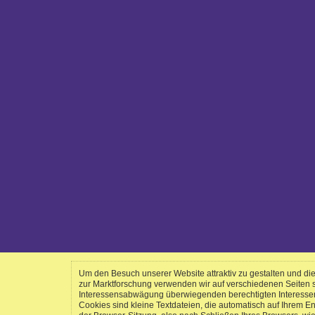
Um den Besuch unserer Website attraktiv zu gestalten und d
zur Marktforschung verwenden wir auf verschiedenen Seiten
Interessensabwägung überwiegenden berechtigten Interessen a
Cookies sind kleine Textdateien, die automatisch auf Ihrem