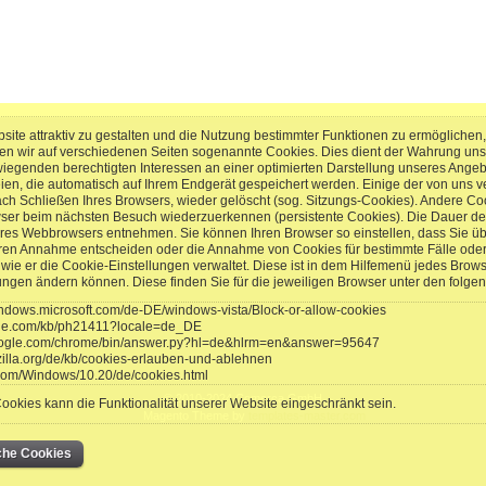
ite attraktiv zu gestalten und die Nutzung bestimmter Funktionen zu ermögliche
en wir auf verschiedenen Seiten sogenannte Cookies. Dies dient der Wahrung un
genden berechtigten Interessen an einer optimierten Darstellung unseres Angebots
eien, die automatisch auf Ihrem Endgerät gespeichert werden. Einige der von un
ach Schließen Ihres Browsers, wieder gelöscht (sog. Sitzungs-Cookies). Andere Co
wser beim nächsten Besuch wiederzuerkennen (persistente Cookies). Die Dauer de
res Webbrowsers entnehmen. Sie können Ihren Browser so einstellen, dass Sie üb
ren Annahme entscheiden oder die Annahme von Cookies für bestimmte Fälle oder
t, wie er die Cookie-Einstellungen verwaltet. Diese ist in dem Hilfemenü jedes Brow
lungen ändern können. Diese finden Sie für die jeweiligen Browser unter den folge
windows.microsoft.com/de-DE/windows-vista/Block-or-allow-cookies
pple.com/kb/ph21411?locale=de_DE
google.com/chrome/bin/answer.py?hl=de&hlrm=en&answer=95647
zilla.org/de/kb/cookies-erlauben-und-ablehnen
.com/Windows/10.20/de/cookies.html
© 2010-2024 Comerca GmbH
okies kann die Funktionalität unserer Website eingeschränkt sein.
Magento Theme by
templates-master.com
iche Cookies