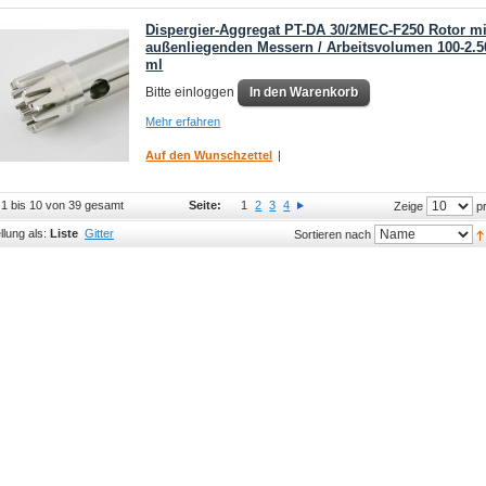
Dispergier-Aggregat PT-DA 30/2MEC-F250 Rotor mi
außenliegenden Messern / Arbeitsvolumen 100-2.5
ml
Bitte einloggen
In den Warenkorb
Mehr erfahren
Auf den Wunschzettel
|
l 1 bis 10 von 39 gesamt
Seite:
1
2
3
4
pr
Zeige
llung als:
Liste
Gitter
Sortieren nach