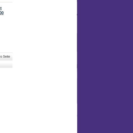
t
00
o Seite