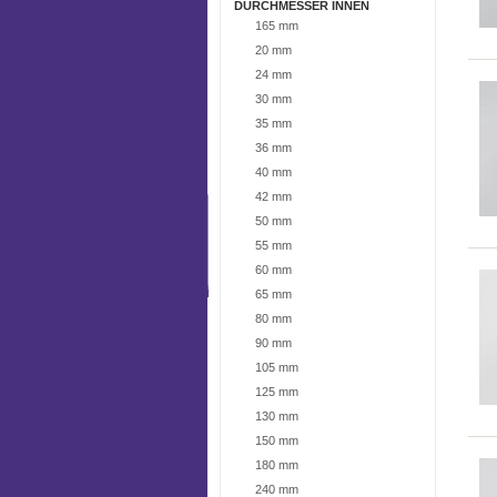
DURCHMESSER INNEN
165 mm
20 mm
24 mm
30 mm
35 mm
36 mm
40 mm
42 mm
50 mm
55 mm
60 mm
65 mm
80 mm
90 mm
105 mm
125 mm
130 mm
150 mm
180 mm
240 mm