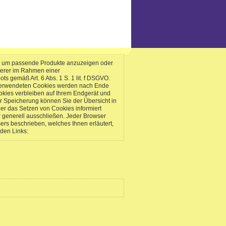
n, um passende Produkte anzuzeigen oder
serer im Rahmen einer
 gemäß Art. 6 Abs. 1 S. 1 lit. f DSGVO.
s verwendeten Cookies werden nach Ende
okies verbleiben auf Ihrem Endgerät und
r Speicherung können Sie der Übersicht in
er das Setzen von Cookies informiert
 generell ausschließen. Jeder Browser
sers beschrieben, welches Ihnen erläutert,
nden Links: