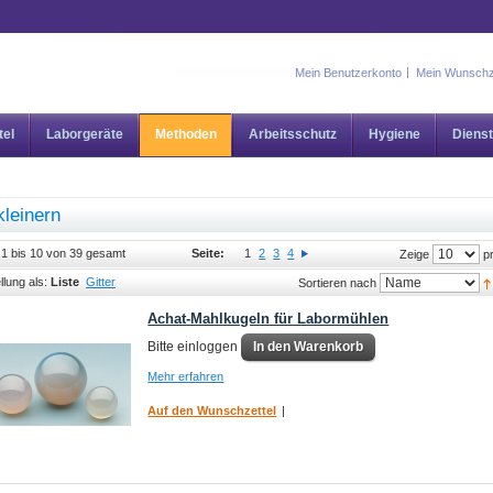
Mein Benutzerkonto
Mein Wunschz
tel
Laborgeräte
Methoden
Arbeitsschutz
Hygiene
Dienst
kleinern
l 1 bis 10 von 39 gesamt
Seite:
1
2
3
4
pr
Zeige
llung als:
Liste
Gitter
Sortieren nach
Achat-Mahlkugeln für Labormühlen
Bitte einloggen
In den Warenkorb
Mehr erfahren
Auf den Wunschzettel
|