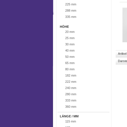
225 mm
288 mm
335 mm
HÖHE
20 mm
25 mm
30 mm
40 mm
Artike
50 mm
Darste
65 mm
80 mm
182 mm
222 mm
240 mm
280 mm
333 mm
360 mm
LÄNGE / MM
115 mm