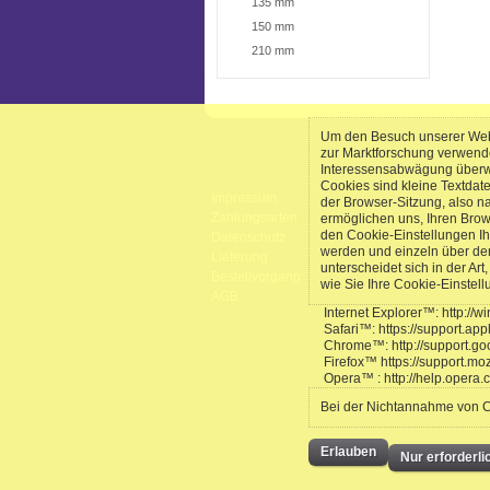
135 mm
150 mm
210 mm
Um den Besuch unserer Webs
zur Marktforschung verwend
Interessensabwägung überwie
Cookies sind kleine Textdat
Impressum
der Browser-Sitzung, also n
Zahlungsarten
ermöglichen uns, Ihren Bro
den Cookie-Einstellungen Ih
Datenschutz
werden und einzeln über de
Lieferung
unterscheidet sich in der Ar
Bestellvorgang
wie Sie Ihre Cookie-Einstel
AGB
Internet Explorer™: http://
Safari™: https://support.a
Chrome™: http://support.
Firefox™ https://support.mo
Opera™ : http://help.opera
Bei der Nichtannahme von Co
Erlauben
Nur erforderl