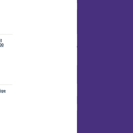
t
00
ige