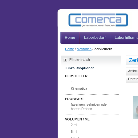
Home
Laborbedarf
Laborhilfsmit
Home
/
Methoden
/
Zerkleinern
Zer
Filtern nach
Einkaufsoptionen
Artike
HERSTELLER
Darste
-
Kinematica
PROBEART
faserigen, sehnigen oder
harten Proben
VOLUMEN / ML
2 ml
8 ml