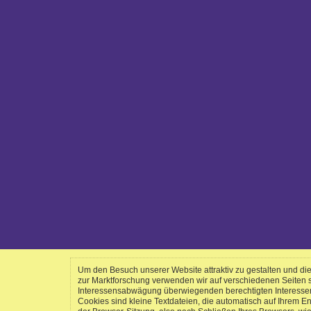
Um den Besuch unserer Website attraktiv zu gestalten und d
zur Marktforschung verwenden wir auf verschiedenen Seiten
Interessensabwägung überwiegenden berechtigten Interessen a
Cookies sind kleine Textdateien, die automatisch auf Ihrem