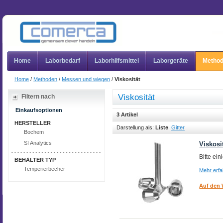
Home
Laborbedarf
Laborhilfsmittel
Laborgeräte
Metho
Home
/
Methoden
/
Messen und wiegen
/
Viskosität
Viskosität
Filtern nach
Einkaufsoptionen
3 Artikel
HERSTELLER
Darstellung als:
Liste
Gitter
Bochem
SI Analytics
Viskosi
Bitte ei
BEHÄLTER TYP
Temperierbecher
Mehr erf
Auf den 