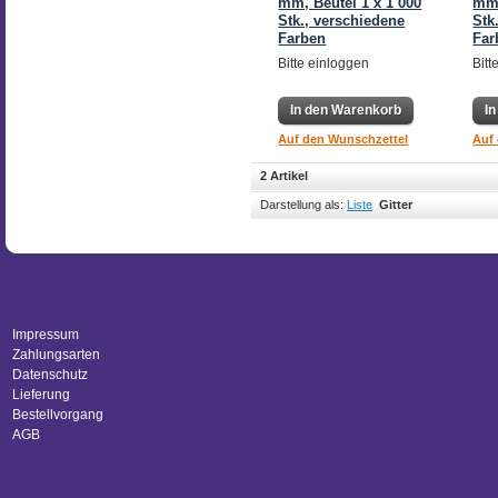
mm, Beutel 1 x 1 000
mm,
Stk., verschiedene
Stk
Farben
Far
Bitte einloggen
Bitt
In den Warenkorb
I
Auf den Wunschzettel
Auf
2 Artikel
Darstellung als:
Liste
Gitter
Impressum
Zahlungsarten
Datenschutz
Lieferung
Bestellvorgang
AGB