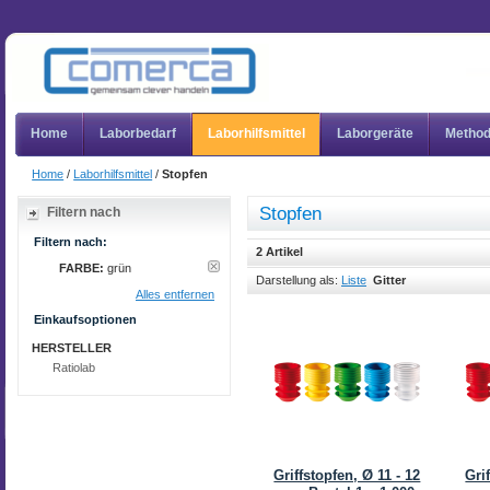
Home
Laborbedarf
Laborhilfsmittel
Laborgeräte
Metho
Home
/
Laborhilfsmittel
/
Stopfen
Stopfen
Filtern nach
Filtern nach:
2 Artikel
FARBE:
grün
Darstellung als:
Liste
Gitter
Alles entfernen
Einkaufsoptionen
HERSTELLER
Ratiolab
Griffstopfen, Ø 11 - 12
Gri