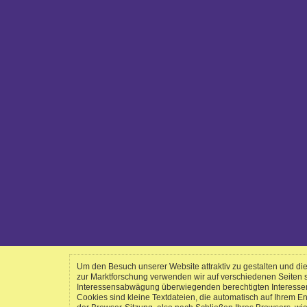
Um den Besuch unserer Website attraktiv zu gestalten und d
zur Marktforschung verwenden wir auf verschiedenen Seiten
Interessensabwägung überwiegenden berechtigten Interessen a
Cookies sind kleine Textdateien, die automatisch auf Ihrem