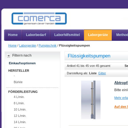
Home
Laborbedarf
Laborhilfsmittel
Laborgeräte
Metho
Home
/
Laborgeräte
/
Pumptechnik
/
Flüssigkeitspumpen
Flüssigkeitspumpen
Filtern nach
Einkaufsoptionen
Artikel 41 bis 45 von 45 gesamt
Se
HERSTELLER
Darstellung als:
Liste
Gitter
-
Bürkle
Abtropf
Bitte ei
FÖRDERLEISTUNG
4 L/min.
Mehr erf
8 L/min.
Auf den 
10 L/min.
12 L/min.
14 L/min.