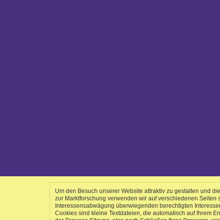
Um den Besuch unserer Website attraktiv zu gestalten und d
zur Marktforschung verwenden wir auf verschiedenen Seiten
Interessensabwägung überwiegenden berechtigten Interessen a
Cookies sind kleine Textdateien, die automatisch auf Ihrem