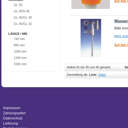
Auf den 
GL 45
GL 45/S 40
GL 45/GL 38
Wasser
GL 45/GL 32
Bitte ei
LÄNGE / MM
Mehr erf
740 mm
Auf den 
895 mm
1090 mm
1340 mm
1590 mm
Artikel 41 bis 45 von 45 gesamt
Se
Darstellung als:
Liste
Gitter
Impressum
Zahlungsarten
Datenschutz
Lieferung