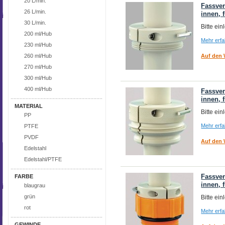
20 L/min.
Fassver
26 L/min.
innen, 
30 L/min.
Bitte ei
200 ml/Hub
Mehr erf
230 ml/Hub
Auf den 
260 ml/Hub
270 ml/Hub
300 ml/Hub
400 ml/Hub
Fassve
innen, 
MATERIAL
Bitte ei
PP
Mehr erf
PTFE
PVDF
Auf den 
Edelstahl
Edelstahl/PTFE
Fassver
FARBE
innen, 
blaugrau
grün
Bitte ei
rot
Mehr erf
GEWINDE